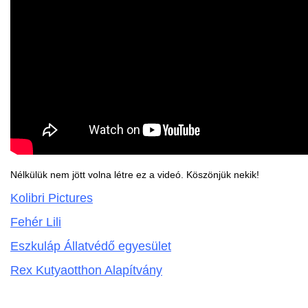
Nélkülük nem jött volna létre ez a videó. Köszönjük nekik!
Kolibri Pictures
Fehér Lili
Eszkuláp Állatvédő egyesület
Rex Kutyaotthon Alapítvány