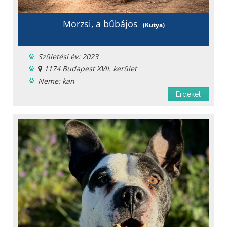
Morzsi, a bűbájos
(Kutya)
Születési év: 2023
1174 Budapest XVII. kerület
Neme: kan
Ingyen elvihető
Érdekel
Menhelyi
Oltást kapott
Féreghajtva
Ivartalanítva
Chipje van
Szobatiszta
Oltási könyv
Fajta: keverék