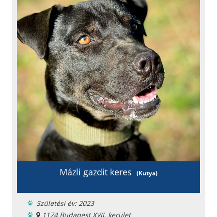
Chipje van
Szobatiszta
Oltási könyv
Fajta: keverék
Mázli gazdit keres
(Kutya)
Születési év: 2023
1174 Budapest XVII. kerület