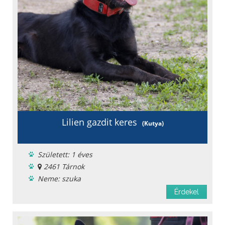
Lilien gazdit keres
(Kutya)
Született: 1 éves
2461 Tárnok
Neme: szuka
Menhelyi
Érdekel
Oltást kapott
Féreghajtva