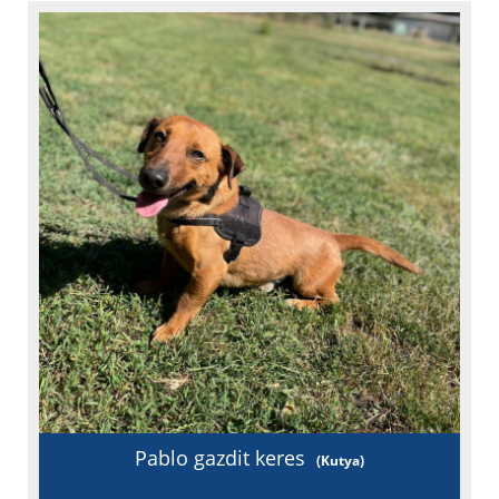
Féreghajtva
Chipje van
Oltási könyv
Fajta: keverék
Pablo gazdit keres
(Kutya)