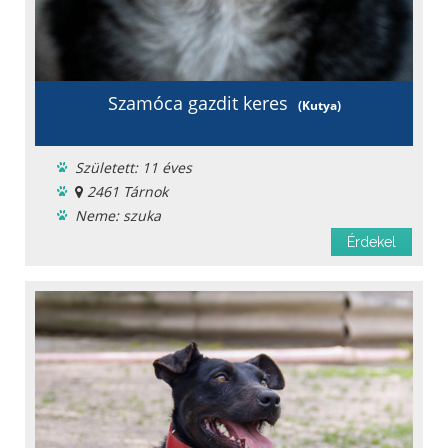
Szamóca gazdit keres
(Kutya)
Született: 11 éves
2461 Tárnok
Neme: szuka
Menhelyi
Érdekel
Oltást kapott
Féreghajtva
Ivartalanítva
Chipje van
Szobatiszta
Oltási könyv
Fajta: keverék