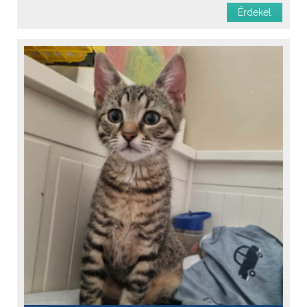
Menhelyi
Érdekel
Oltást kapott
Féreghajtva
Ivartalanítva
Chipje van
Szobatiszta
Oltási könyv
Fajta: házimacska