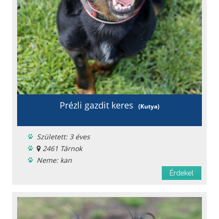
Prézli gazdit keres
(Kutya)
Született: 3 éves
2461 Tárnok
Neme: kan
Menhelyi
Érdekel
Oltást kapott
Féreghajtva
Chipje van
Oltási könyv