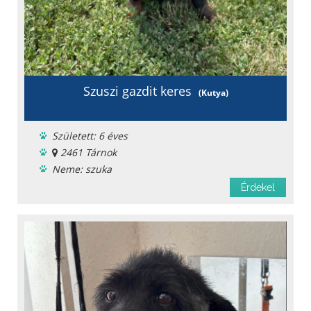
Szuszi gazdit keres
(Kutya)
Született: 6 éves
2461 Tárnok
Neme: szuka
Menhelyi
Érdekel
Oltást kapott
Féreghajtva
Chipje van
Oltási könyv
Fajta: Tacskó