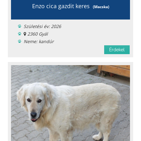
Enzo cica gazdit keres
(Macska)
Születési év: 2026
2360 Gyál
Neme: kandúr
Menhelyi
Érdekel
Oltást kapott
Féreghajtva
Chipje van
Szobatiszta
Oltási könyv
Fajta: házimacska