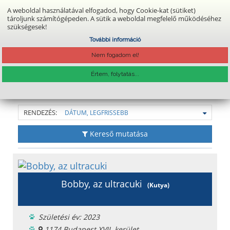
A weboldal használatával elfogadod, hogy Cookie-kat (sütiket)
tároljunk számítógépeden. A sütik a weboldal megfelelő működéséhez
szükségesek!
Belépés
Regisztráció
További információ
Nem fogadom el!
Főoldal
Gazdikeresők
Értem, folytatás...
Hirdetések
(40 db találat)
RENDEZÉS:
DÁTUM, LEGFRISSEBB
Kereső mutatása
Bobby, az ultracuki
(Kutya)
Születési év: 2023
1174 Budapest XVII. kerület