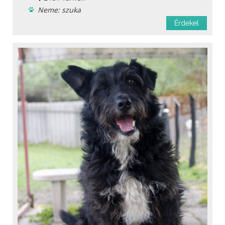
Neme: szuka
Menhelyi
Érdekel
Oltást kapott
Féreghajtva
Ivartalanítva
Chipje van
Oltási könyv
Fajta: keverék