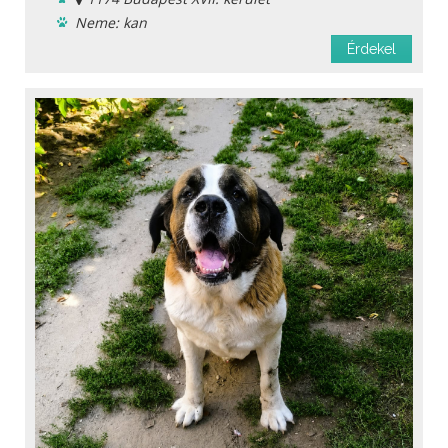
Neme: kan
Ingyen elvihető
Érdekel
Menhelyi
Oltást kapott
Féreghajtva
Ivartalanítva
Chipje van
Szobatiszta
Oltási könyv
Fajta: keverék