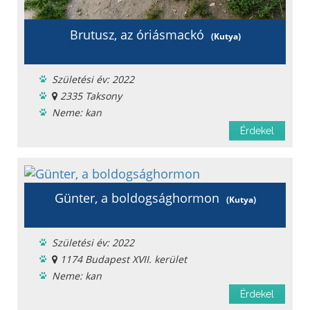
Brutusz, az óriásmackó
(Kutya)
Születési év: 2022
2335 Taksony
Neme: kan
Ingyen elvihető
Érdekel
Menhelyi
Oltást kapott
Féreghajtva
Ivartalanítva
Günter, a boldogsághormon
(Kutya)
Chipje van
Szobatiszta
Születési év: 2022
Oltási könyv
1174 Budapest XVII. kerület
Fajta: keverék
Neme: kan
Ingyen elvihető
Érdekel
Menhelyi