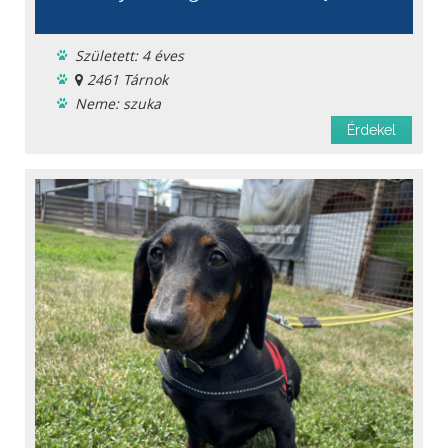
Született: 4 éves
2461 Tárnok
Neme: szuka
Menhelyi
Érdekel
Oltást kapott
Féreghajtva
Chipje van
Oltási könyv
Fajta: keverék