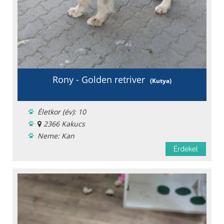
Rony - Golden retriver
(Kutya)
Életkor (év): 10
2366 Kakucs
Neme: Kan
Ingyen elvihető
Érdekel
Chipje van
Fajta: Golden retriver