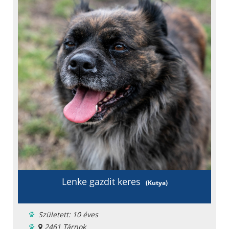
Fajta: keverék
Lenke gazdit keres
(Kutya)
Született: 10 éves
2461 Tárnok