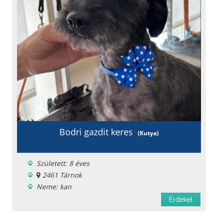
Bodri gazdit keres
(Kutya)
Született: 8 éves
2461 Tárnok
Neme: kan
Menhelyi
Érdekel
Oltást kapott