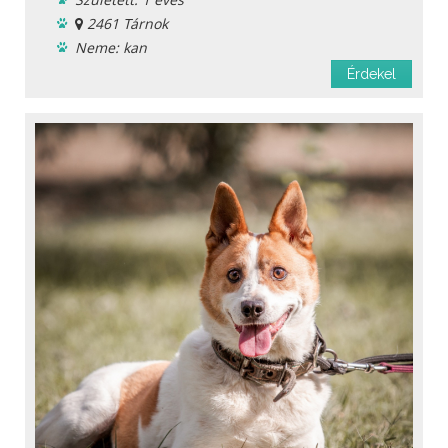
2461 Tárnok
Neme: kan
Menhelyi
Érdekel
Oltást kapott
Féreghajtva
Chipje van
Oltási könyv
Fajta: keverék