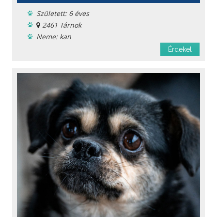
Született: 6 éves
2461 Tárnok
Neme: kan
Menhelyi
Érdekel
Oltást kapott
Féreghajtva
Chipje van
Oltási könyv
Fajta: keverék