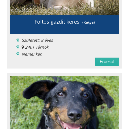
Foltos gazdit keres
(Kutya)
Született: 8 éves
2461 Tárnok
Neme: kan
Menhelyi
Érdekel
Oltást kapott
Féreghajtva
Ivartalanítva
Chipje van
Oltási könyv
Fajta: keverék