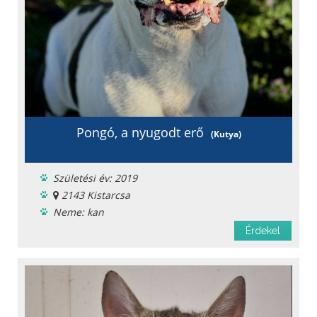
Pongó, a nyugodt erő
(Kutya)
Születési év: 2019
2143 Kistarcsa
Neme: kan
Ingyen elvihető
Érdekel
Menhelyi
Oltást kapott
Féreghajtva
Ivartalanítva
Chipje van