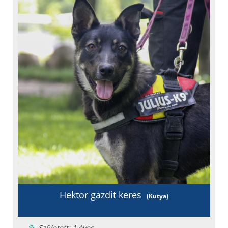
Chipje van
Oltási könyv
Fajta: keverék
Hektor gazdit keres
(Kutya)
Született: 1 éves