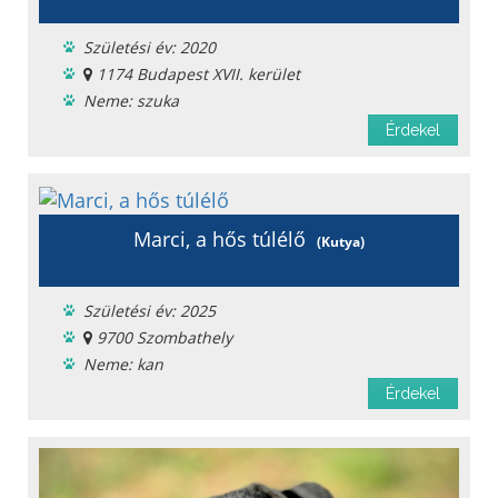
Születési év: 2020
1174 Budapest XVII. kerület
Neme: szuka
Ingyen elvihető
Érdekel
Menhelyi
Oltást kapott
Féreghajtva
Ivartalanítva
Marci, a hős túlélő
(Kutya)
Chipje van
Szobatiszta
Születési év: 2025
Oltási könyv
9700 Szombathely
Fajta: keverék
Neme: kan
Ingyen elvihető
Érdekel
Menhelyi
Oltást kapott
Féreghajtva
Ivartalanítva