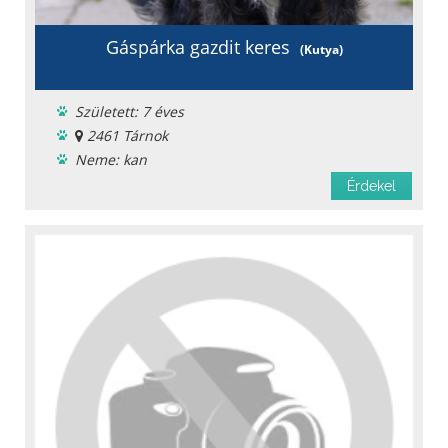
Gáspárka gazdit keres
(Kutya)
Született: 7 éves
2461 Tárnok
Neme: kan
Menhelyi
Érdekel
Oltást kapott
Féreghajtva
Ivartalanítva
Chipje van
Oltási könyv
Fajta: keverék