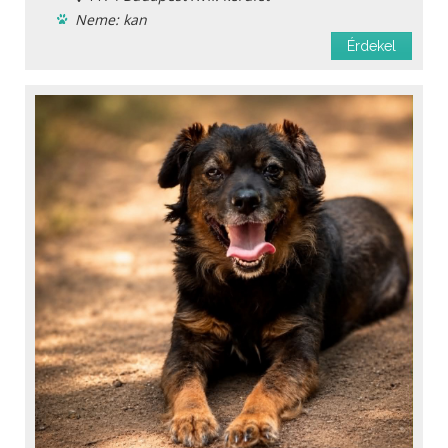
Neme: kan
Ingyen elvihető
Érdekel
Menhelyi
Oltást kapott
Féreghajtva
Ivartalanítva
Chipje van
Szobatiszta
Oltási könyv
Fajta: keverék