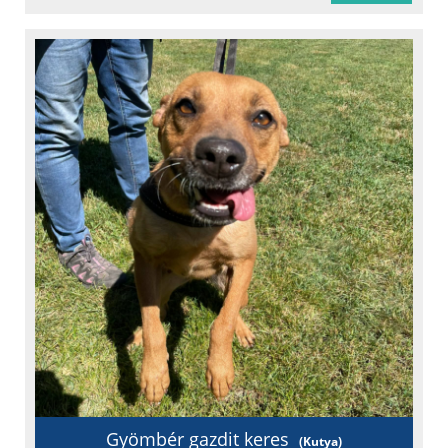
Oltást kapott
Féreghajtva
Ivartalanítva
Chipje van
Szobatiszta
Oltási könyv
Fajta: Keverék
Gyömbér gazdit keres
(Kutya)