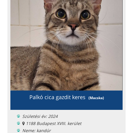
Szobatiszta
Oltási könyv
Fajta: keverék
Palkó cica gazdit keres
(Macska)
Születési év: 2024
1188 Budapest XVIII. kerület
Neme: kandúr