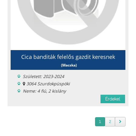
Cica banditák felelős gazdit keresnek
(Macska)
Született: 2023-2024
3064 Szurdokpüspöki
Neme: 4 fiú, 2 kislány
Ingyen elvihető
Érdekel
Féreghajtva
Ivartalanítva
Szobatiszta
1
2
Fajta: Házi cirmos