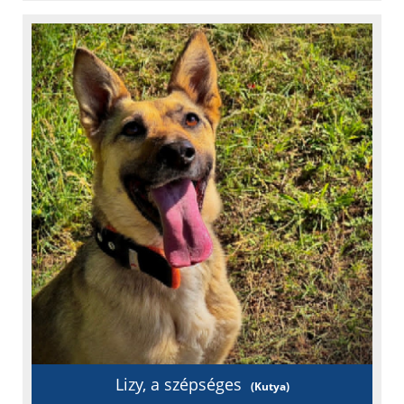
Oltást kapott
Féreghajtva
Ivartalanítva
Chipje van
Szobatiszta
Oltási könyv
Fajta: keverék
Lizy, a szépséges
(Kutya)