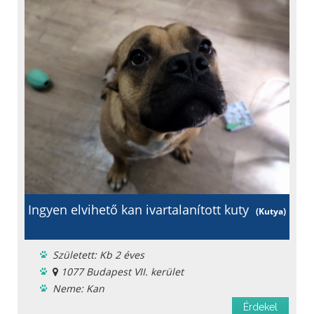
Ingyen elvihető kan ivartalanított kuty
(Kutya)
Született: Kb 2 éves
1077 Budapest VII. kerület
Neme: Kan
Ingyen elvihető
Érdekel