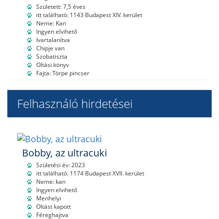
Született: 7,5 éves
itt található: 1143 Budapest XIV. kerület
Neme: Kan
Ingyen elvihető
Ivartalanítva
Chipje van
Szobatiszta
Oltási könyv
Fajta: Törpe pincser
Felhasználó hirdetései
Bobby, az ultracuki
Születési év: 2023
itt található: 1174 Budapest XVII. kerület
Neme: kan
Ingyen elvihető
Menhelyi
Oltást kapott
Féreghajtva