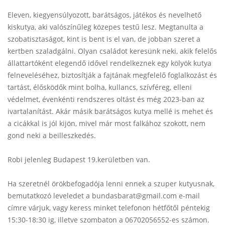
Eleven, kiegyensúlyozott, barátságos, játékos és nevelhető
kiskutya, aki valószínűleg közepes testű lesz. Megtanulta a
szobatisztaságot, kint is bent is el van, de jobban szeret a
kertben szaladgálni. Olyan családot keresünk neki, akik felelős
állattartóként elegendő idővel rendelkeznek egy kölyök kutya
felneveléséhez, biztosítják a fajtának megfelelő foglalkozást és
tartást, élősködők mint bolha, kullancs, szívféreg, elleni
védelmet, évenkénti rendszeres oltást és még 2023-ban az
ivartalanítást. Akár másik barátságos kutya mellé is mehet és
a cicákkal is jól kijön, mivel már most falkához szokott, nem
gond neki a beilleszkedés.
Robi jelenleg Budapest 19.kerületben van.
Ha szeretnél örökbefogadója lenni ennek a szuper kutyusnak,
bemutatkozó leveledet a bundasbarat@gmail.com e-mail
címre várjuk, vagy keress minket telefonon hétfőtől péntekig
15:30-18:30 ig, illetve szombaton a 06702056552-es számon.