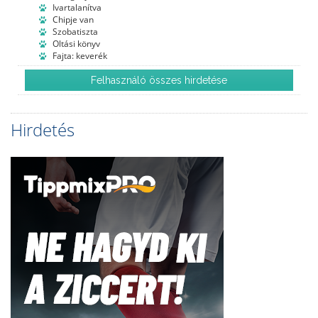
Ivartalanítva
Chipje van
Szobatiszta
Oltási könyv
Fajta: keverék
Felhasználó összes hirdetése
Hirdetés