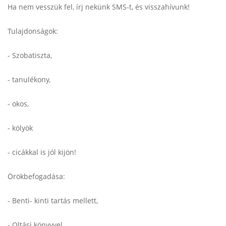
Ha nem vesszük fel, írj nekünk SMS-t, és visszahívunk!
Tulajdonságok:
- Szobatiszta,
- tanulékony,
- okos,
- kölyök
- cicákkal is jól kijön!
Örökbefogadása:
- Benti- kinti tartás mellett,
- Oltási könyvvel,