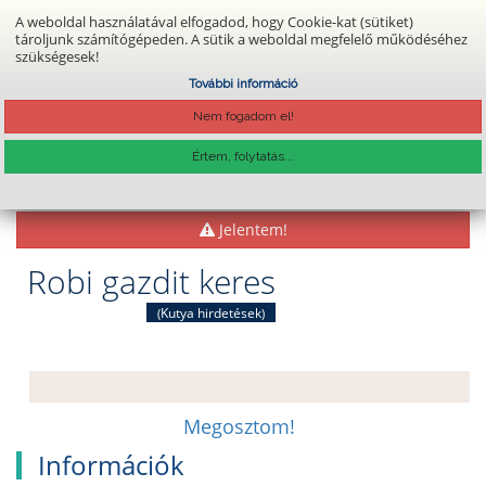
A weboldal használatával elfogadod, hogy Cookie-kat (sütiket)
tároljunk számítógépeden. A sütik a weboldal megfelelő működéséhez
szükségesek!
Belépés
Regisztráció
További információ
Nem fogadom el!
Főoldal
Gazdikeresők
Értem, folytatás...
FELVESZEM A KAPCSOLATOT
Jelentem!
Robi gazdit keres
Kutya hirdetések
(
)
Megosztom!
Információk