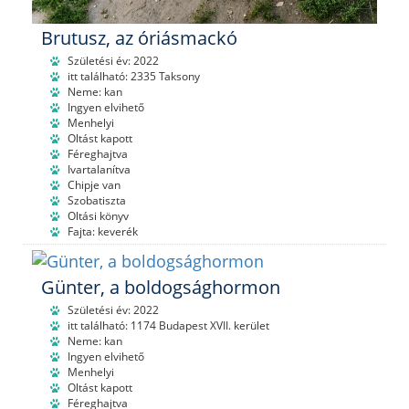
Brutusz, az óriásmackó
Születési év: 2022
itt található: 2335 Taksony
Neme: kan
Ingyen elvihető
Menhelyi
Oltást kapott
Féreghajtva
Ivartalanítva
Chipje van
Szobatiszta
Oltási könyv
Fajta: keverék
Günter, a boldogsághormon
Születési év: 2022
itt található: 1174 Budapest XVII. kerület
Neme: kan
Ingyen elvihető
Menhelyi
Oltást kapott
Féreghajtva