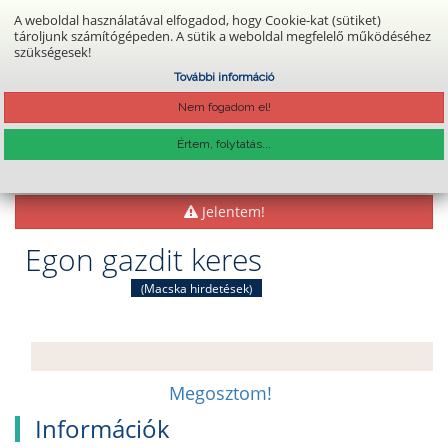
A weboldal használatával elfogadod, hogy Cookie-kat (sütiket)
tároljunk számítógépeden. A sütik a weboldal megfelelő működéséhez
szükségesek!
Belépés
Regisztráció
További információ
Nem fogadom el!
Főoldal
Gazdikeresők
Értem, folytatás...
FELVESZEM A KAPCSOLATOT
Jelentem!
Egon gazdit keres
Macska hirdetések
(
)
Megosztom!
Információk