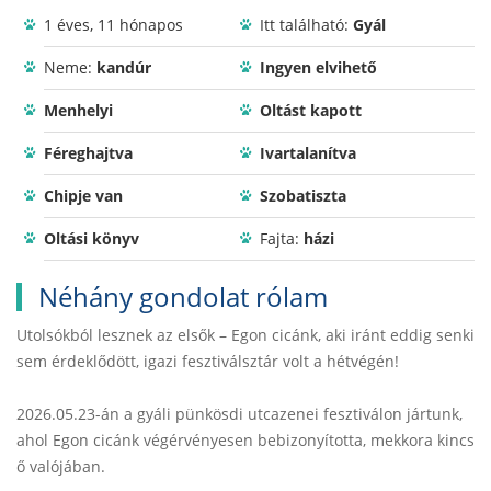
1 éves, 11 hónapos
Itt található:
Gyál
Neme:
kandúr
Ingyen elvihető
Menhelyi
Oltást kapott
Féreghajtva
Ivartalanítva
Chipje van
Szobatiszta
Oltási könyv
Fajta:
házi
Néhány gondolat rólam
Utolsókból lesznek az elsők – Egon cicánk, aki iránt eddig senki
sem érdeklődött, igazi fesztiválsztár volt a hétvégén!
2026.05.23-án a gyáli pünkösdi utcazenei fesztiválon jártunk,
ahol Egon cicánk végérvényesen bebizonyította, mekkora kincs
ő valójában.