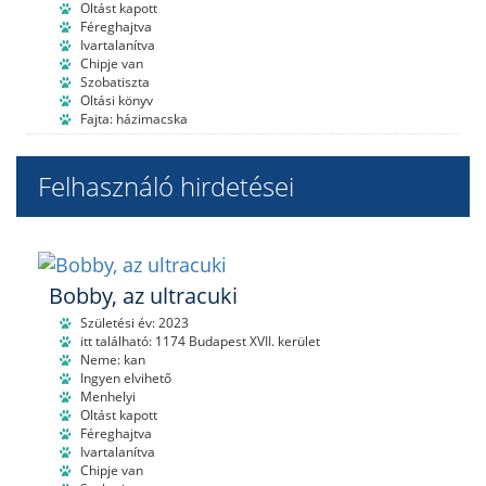
Oltást kapott
Féreghajtva
Ivartalanítva
Chipje van
Szobatiszta
Oltási könyv
Fajta: házimacska
Felhasználó hirdetései
Bobby, az ultracuki
Születési év: 2023
itt található: 1174 Budapest XVII. kerület
Neme: kan
Ingyen elvihető
Menhelyi
Oltást kapott
Féreghajtva
Ivartalanítva
Chipje van