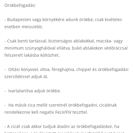
Örökbefogadás:
- Budapesten vagy környékére adunk örökbe, csak kivételes
esetben messzebb.
- Csak benti tartással, biztonságos ablakokkal, macska- vagy
minimum szúnyoghálóval ellátva, bukó ablakokon védőráccsal
felszerelt lakásba költözhet.
- Oltási könyvvel, oltva, féreghajtva, chippel és örökbefogadási
szerződéssel adjuk át.
- Ivartalanítva adjuk örökbe.
- Ha másik cica mellé szeretnél örökbefogadni, cicádnak
rendelkeznie kell negatív FeLV/FIV teszttel.
- A cicát csak akkor tudjuk átadni az örökbefogadáskor, ha