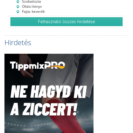
Szobatiszta
Oltási könyv
Fajta: keverék
Felhasználó összes hirdetése
Hirdetés