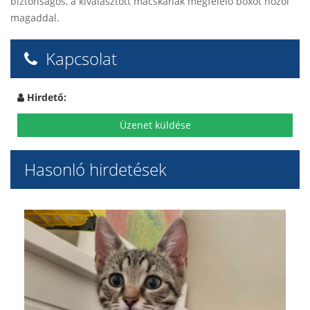
biztonságos, a kiválasztott macskának megfelelő boxot hozol
magaddal.
Kapcsolat
Hirdető:
Üzenet küldése
Hasonló hirdetések