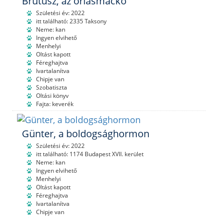
Brutusz, az óriásmackó
Születési év: 2022
itt található: 2335 Taksony
Neme: kan
Ingyen elvihető
Menhelyi
Oltást kapott
Féreghajtva
Ivartalanítva
Chipje van
Szobatiszta
Oltási könyv
Fajta: keverék
Günter, a boldogsághormon
Születési év: 2022
itt található: 1174 Budapest XVII. kerület
Neme: kan
Ingyen elvihető
Menhelyi
Oltást kapott
Féreghajtva
Ivartalanítva
Chipje van