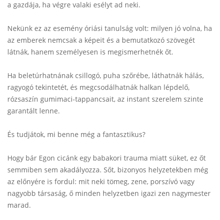
a gazdája, ha végre valaki esélyt ad neki.
Nekünk ez az esemény óriási tanulság volt: milyen jó volna, ha
az emberek nemcsak a képeit és a bemutatkozó szövegét
látnák, hanem személyesen is megismerhetnék őt.
Ha beletúrhatnának csillogó, puha szőrébe, láthatnák hálás,
ragyogó tekintetét, és megcsodálhatnák halkan lépdelő,
rózsaszín gumimaci-tappancsait, az instant szerelem szinte
garantált lenne.
És tudjátok, mi benne még a fantasztikus?
Hogy bár Egon cicánk egy babakori trauma miatt süket, ez őt
semmiben sem akadályozza. Sőt, bizonyos helyzetekben még
az előnyére is fordul: mit neki tömeg, zene, porszívó vagy
nagyobb társaság, ő minden helyzetben igazi zen nagymester
marad.