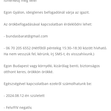
Ismerkedj meg vele!
Egon Gyálon, ideiglenes befogadónál várja az igazit.
Az örökbefogadásával kapcsolatban érdeklődni lehet:
- bundasbarat@gmail.com
- 06 70 205 6552 (Hétfőtől péntekig 15:30–18:30 között hívható.
Ha nem vesszük fel, kérünk, írj SMS-t, és visszahívunk.)
Egon Budapest vagy környéki, kizárólag benti, biztonságos
otthont keres, örökkön örökké.
Egészségével kapcsolatban ezekről számolhatunk be:
- 2024.08.12-én született
- Felv/FIV negatív,